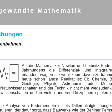
gewandte Mathematik
ichungen
tenbahnen
Als die Mathematiker Newton und Leibnitz Ende 
Jahrhunderts die Differenzial- und Integralr
erfanden, wagten sie wohl kaum davon zu träum
heute schon längst Realität ist: Ob Chemie, Bi
Geologie, Physik, Astronomie oder Meteor
n Naturwissenschaften und der Technik nicht mehr wegzudenk
swissenschaften und in vielen anderen Disziplinen spielen s
 Analyse von Federpendeln mittels Differentialgleichunge
uieren, der dafür sorgt, dass Bauwerke wie der Berliner Fern