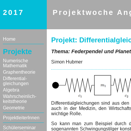
2017
Projektwoche An
Projekt: Differentialgle
Home
Projekte
Thema: Federpendel und Plane
Numerische
Simon Hubmer
Mathematik
Graphentheorie
Differential-
gleichungen
Algebra
Wahrscheinlich-
keitstheorie
Differentialgleichungen sind aus de
Geometrie
auch in der Medizin, den Wirtschaft
wichtige Rolle.
ProjektleiterInnen
So kann man zum Beispiel durch die
Schülerseminar
sogenannten Schwingungstilger konstr