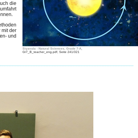
Auch die
umfahrt
önnen.
Methoden
 mit der
en- und
Siyavula - Natural Sciences, Grade 7-A,
Gr7_B_teacher_eng.pdf, Seite 241/321