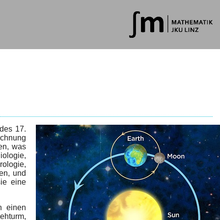
des 17.
echnung
en, was
ologie,
ologie,
en, und
ie eine
n einen
sehturm,