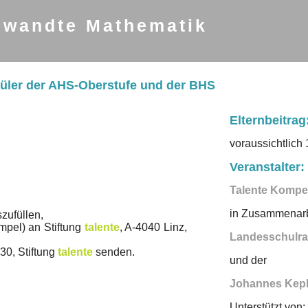
ewandte Mathematik
hüler der AHS-Oberstufe und der BHS
Elternbeitrag
voraussichtlich 
Veranstalter:
Talente Kompe
in Zusammenarb
zufüllen,
mpel) an Stiftung
talente
, A-4040 Linz,
Landesschulrat
30, Stiftung
talente
senden.
und der
Johannes Keple
Unterstützt von: