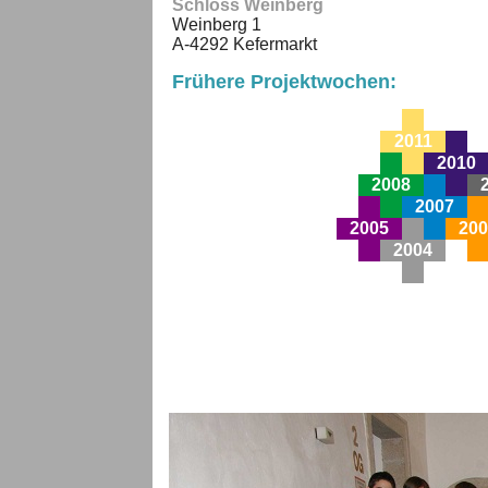
Schloss Weinberg
Weinberg 1
A-4292 Kefermarkt
Frühere Projektwochen:
2011
2010
2008
2007
2005
200
2004