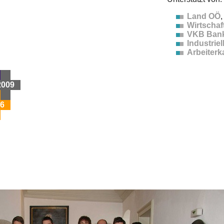
Land OÖ
,
Wirtscha
VKB Ban
Industrie
Arbeiter
2009
6