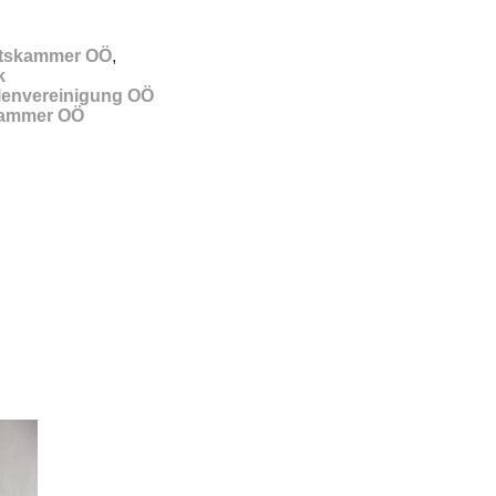
ftskammer OÖ
,
k
llenvereinigung OÖ
kammer OÖ