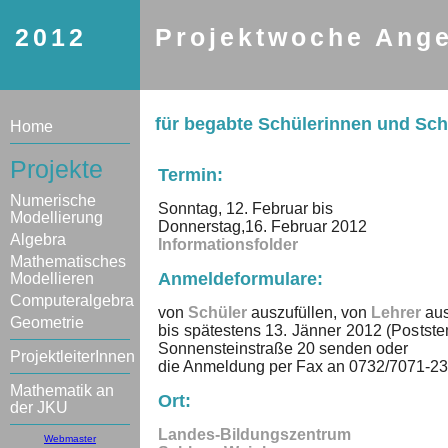
2012
Projektwoche Ang
für begabte Schülerinnen und Sc
Home
Projekte
Termin:
Numerische
Sonntag, 12. Februar bis
Modellierung
Donnerstag,16. Februar 2012
Algebra
Informationsfolder
Mathematisches
Anmeldeformulare:
Modellieren
Computeralgebra
von
Schüler
auszufüllen, von
Lehrer
aus
Geometrie
bis spätestens 13. Jänner 2012 (Postste
Sonnensteinstraße 20 senden oder
ProjektleiterInnen
die Anmeldung per Fax an 0732/7071-23
Mathematik an
Ort:
der JKU
Landes-Bildungszentrum
Webmaster