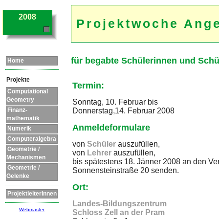
2008
Projektwoche Ang
für begabte Schülerinnen und Schü
Home
Projekte
Termin:
Computational
Geometry
Sonntag, 10. Februar bis
Donnerstag,14. Februar 2008
Finanz-
mathematik
Anmeldeformulare
Numerik
Computeralgebra
von
Schüler
auszufüllen,
Geometrie /
von
Lehrer
auszufüllen,
Mechanismen
bis spätestens 18. Jänner 2008 an den Vere
Geometrie /
Sonnensteinstraße 20 senden.
Gelenke
Ort:
ProjektleiterInnen
Landes-Bildungszentrum
Webmaster
Schloss Zell an der Pram