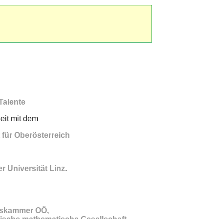
Talente
it mit dem
 für Oberösterreich
 Universität Linz
.
tskammer OÖ
,