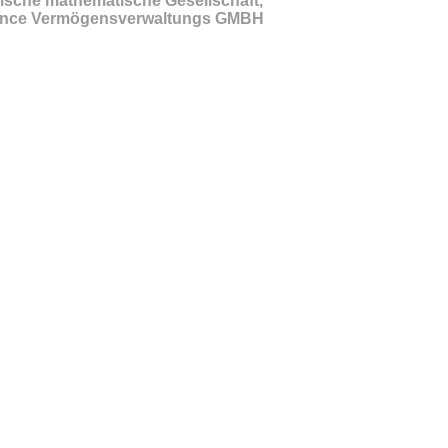
hische mathematische Gesellschaft,
nance Vermögensverwaltungs GMBH