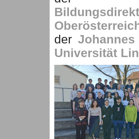
Bildungsdirek
Oberösterre
der
Johannes 
Universität Li