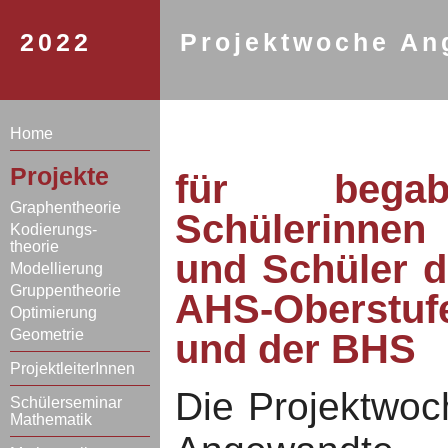
2022
Projektwoche An
Home
Projekte
für begab
Graphentheorie
Schülerinnen
Kodierungs-
theorie
und Schüler d
Modellierung
Gruppentheorie
AHS-Oberstuf
Optimierung
Geometrie
und der BHS
ProjektleiterInnen
Die Projektwoc
Schülerseminar
Mathematik