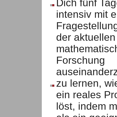
Dich fünf Tag
intensiv mit e
Fragestellun
der aktuellen
mathematisc
Forschung
auseinanderz
zu lernen, w
ein reales P
löst, indem 