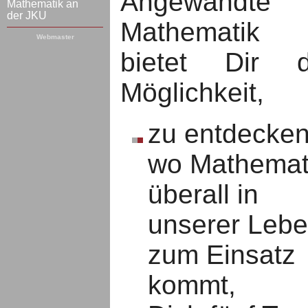
Angewandte
Mathematik an
der JKU
Mathematik
Webmaster
bietet Dir d
Möglichkeit,
zu entdecken
wo Mathemat
überall in
unserer Leb
zum Einsatz
kommt,