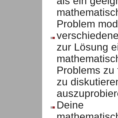
als ein geeig
mathematisc
Problem model
verschieden
zur Lösung e
mathematisc
Problems zu 
zu diskutiere
auszuprobier
Deine
mathematisc